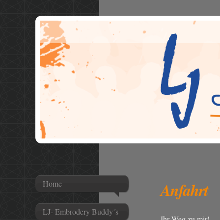
Home
Anfahrt
LJ- Embrodery Buddy´s
Ihr Weg zu mir!